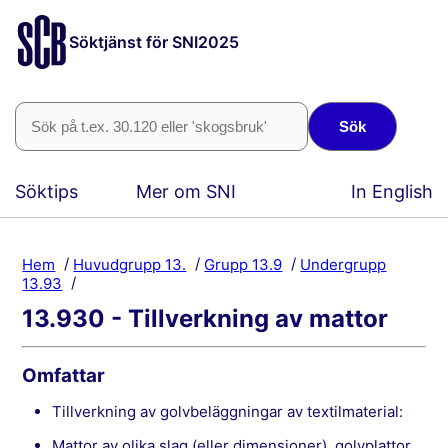
Söktjänst för SNI2025
Sök
Söktips
Mer om SNI
In English
Hem
Huvudgrupp 13.
Grupp 13.9
Undergrupp
13.93
13.930 - Tillverkning av mattor
Omfattar
tillverkning av golvbeläggningar av textilmaterial:
mattor av olika slag (eller dimensioner), golvplattor