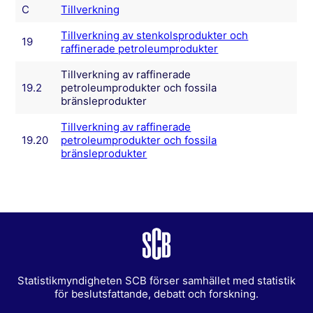
C
Tillverkning
Tillverkning av stenkolsprodukter och
19
raffinerade petroleumprodukter
Tillverkning av raffinerade
19.2
petroleumprodukter och fossila
bränsleprodukter
Tillverkning av raffinerade
19.20
petroleumprodukter och fossila
bränsleprodukter
Statistikmyndigheten SCB förser samhället med statistik
för beslutsfattande, debatt och forskning.