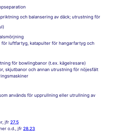
topseparation
uppriktning och balansering av däck; utrustning för
l)
ralsmörjning
 för luftfartyg, katapulter för hangarfartyg och
stning för bowlingbanor (t.ex. kägelresare)
gor, skjutbanor och annan utrustning för nöjesfält
eringsmaskiner
r, jfr
27.5
er o.d., jfr
28.23