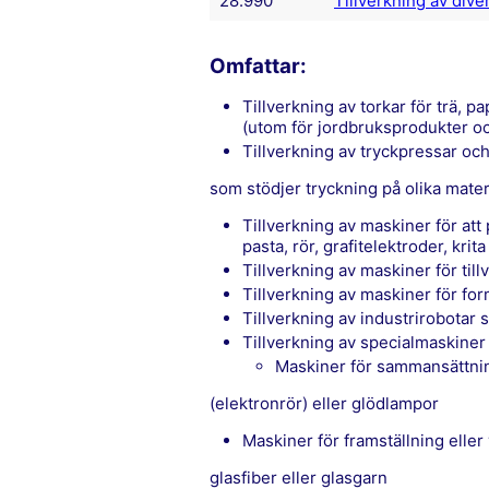
28.990
Tillverkning av div
Omfattar:
tillverkning av torkar för trä, pappersmassa, papper eller kartong och andra material
(utom för jordbruksprodukter och
tillverkning av tryckpressar o
som stödjer tryckning på olika mater
tillverkning av maskiner för att producera kakelplattor, tegelpannor, formad keramisk
pasta, rör, grafitelektroder, krita
tillverkning av maskiner för til
tillverkning av maskiner för fo
tillverkning av industrirobotar
tillverkning av specialmaskiner
maskiner för sammansättnin
(elektronrör) eller glödlampor
maskiner för framställning elle
glasfiber eller glasgarn