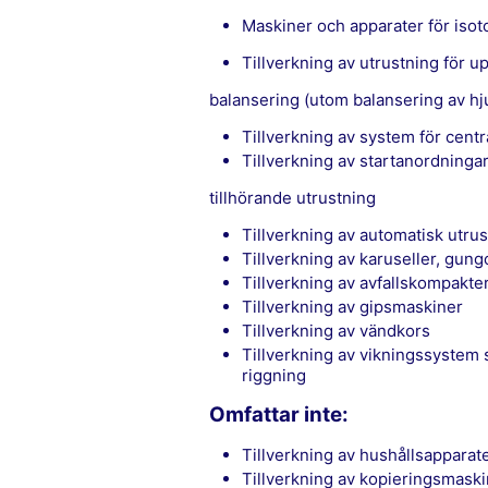
maskiner och apparater för iso
tillverkning av utrustning för 
balansering (utom balansering av hju
tillverkning av system för cent
tillverkning av startanordningar
tillhörande utrustning
tillverkning av automatisk utru
tillverkning av karuseller, gun
tillverkning av avfallskompakt
tillverkning av gipsmaskiner
tillverkning av vändkors
tillverkning av vikningssystem som används för upprullning eller utrullning av
riggning
Omfattar inte:
tillverkning av hushållsapparate
tillverkning av kopieringsmaskin