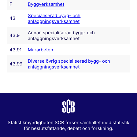
F
Byggverksamhet
Specialiserad bygg- och
43
anläggningsverksamhet
Annan specialiserad bygg- och
43.9
anläggningsverksamhet
43.91
Murarbeten
Diverse övrig specialiserad bygg- och
43.99
anläggningsverksamhet
Statistikmyndigheten SCB förser samhället med statistik
för beslutsfattande, debatt och forskning.