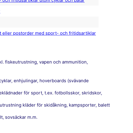
och fritidsartiklar utom cyklar och båtar
r
t eller postorder med sport- och fritidsartiklar
ält, sovsäckar m.m.