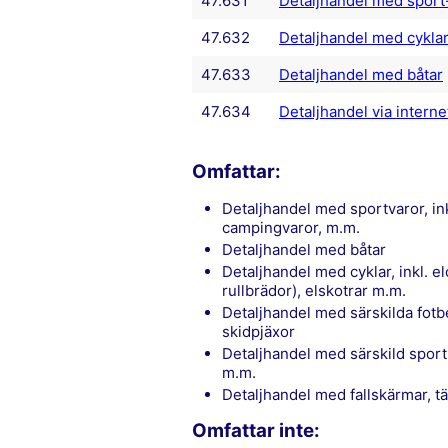
47.631
Detaljhandel med sport- 
47.632
Detaljhandel med cykla
47.633
Detaljhandel med båtar
47.634
Detaljhandel via interne
Omfattar:
detaljhandel med sportvaror, inkl. fiskeutrustning, vapen och ammunition,
campingvaror, m.m.
detaljhandel med båtar
detaljhandel med cyklar, inkl. elcyklar, enhjulingar, hoverboards (svävande
rullbrädor), elskotrar m.m.
detaljhandel med särskilda fotbeklädnader för sport, t.ex. fotbollsskor, skridskor,
skidpjäxor
detaljhandel med särskild sportutrustning kläder för skidåkning, kampsporter, balett
m.m.
detaljhandel med fallskärmar, t
Omfattar inte: