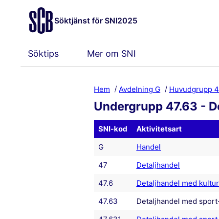
Söktjänst för SNI2025
Söktips
Mer om SNI
Hem
Avdelning G
Huvudgrupp 
Undergrupp 47.63 - De
SNI-kod
Aktivitetsart
G
Handel
47
Detaljhandel
47.6
Detaljhandel med kultur-
47.63
Detaljhandel med sport- 