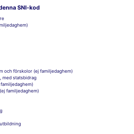
 denna SNI-kod
are
amiljedaghem)
em och förskolor (ej familjedaghem)
, med statsbidrag
j familjedaghem)
(ej familjedaghem)
rg
eutbildning