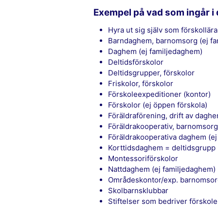
Exempel på vad som ingår i
Hyra ut sig själv som förskollär
Barndaghem, barnomsorg (ej f
Daghem (ej familjedaghem)
Deltidsförskolor
Deltidsgrupper, förskolor
Friskolor, förskolor
Förskoleexpeditioner (kontor)
Förskolor (ej öppen förskola)
Föräldraförening, drift av dagh
Föräldrakooperativ, barnomsorg
Föräldrakooperativa daghem (e
Korttidsdaghem = deltidsgrupp 
Montessoriförskolor
Nattdaghem (ej familjedaghem)
Områdeskontor/exp. barnomso
Skolbarnsklubbar
Stiftelser som bedriver förskol