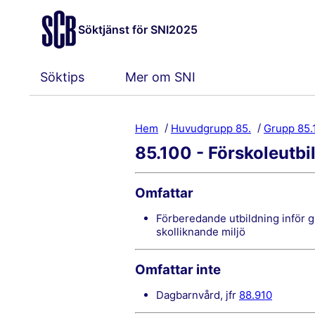
Söktjänst för SNI2025
Söktips
Mer om SNI
Hem
Huvudgrupp 85.
Grupp 85.
85.100 - Förskoleutbi
Omfattar
förberedande utbildning inför grundskolan som syftar till att vänja mindre barn vid
skolliknande miljö
Omfattar inte
dagbarnvård, jfr
88.910