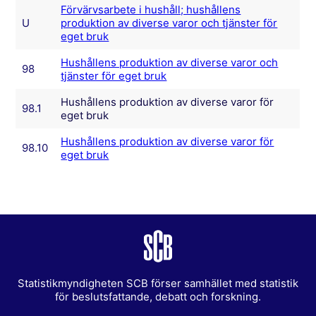
Förvärvsarbete i hushåll; hushållens
U
produktion av diverse varor och tjänster för
eget bruk
Hushållens produktion av diverse varor och
98
tjänster för eget bruk
Hushållens produktion av diverse varor för
98.1
eget bruk
Hushållens produktion av diverse varor för
98.10
eget bruk
Statistikmyndigheten SCB förser samhället med statistik
för beslutsfattande, debatt och forskning.