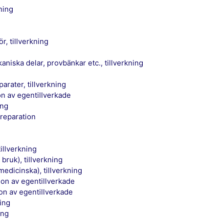
kning
r, tillverkning
aniska delar, provbänkar etc., tillverkning
arater, tillverkning
ion av egentillverkade
ing
 reparation
tillverkning
 bruk), tillverkning
medicinska), tillverkning
tion av egentillverkade
ion av egentillverkade
ning
ing