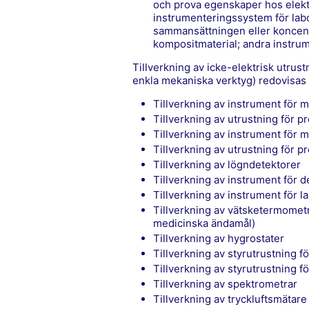
och prova egenskaper hos elektr
instrumenteringssystem för labo
sammansättningen eller koncent
kompositmaterial; andra instrum
Tillverkning av icke-elektrisk utrus
enkla mekaniska verktyg) redovisas 
tillverkning av instrument för m
tillverkning av utrustning för 
tillverkning av instrument för 
tillverkning av utrustning för 
tillverkning av lögndetektorer
tillverkning av instrument för 
tillverkning av instrument för l
tillverkning av vätsketermometrar och termometrar av bimetalltyp (utom för
medicinska ändamål)
tillverkning av hygrostater
tillverkning av styrutrustning
tillverkning av styrutrustning f
tillverkning av spektrometrar
tillverkning av tryckluftsmätare