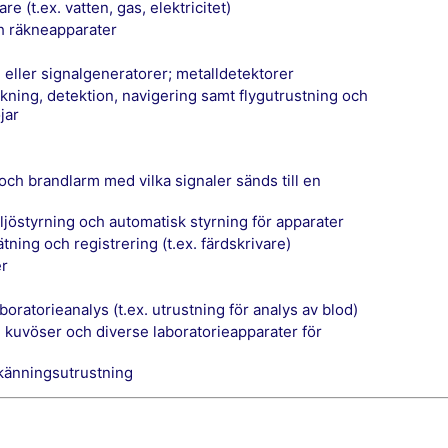
re (t.ex. vatten, gas, elektricitet)
ch räkneapparater
- eller signalgeneratorer; metalldetektorer
jar
miljöstyrning och automatisk styrning för apparater
ätning och registrering (t.ex. färdskrivare)
er
aboratorieanalys (t.ex. utrustning för analys av blod)
vkänningsutrustning