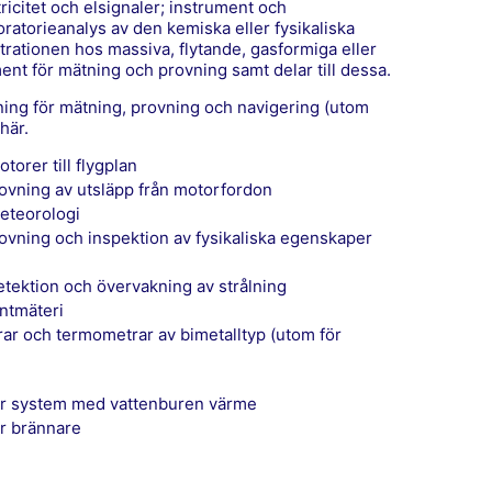
icitet och elsignaler; instrument och
ratorieanalys av den kemiska eller fysikaliska
rationen hos massiva, flytande, gasformiga eller
ent för mätning och provning samt delar till dessa.
tning för mätning, provning och navigering (utom
här.
otorer till flygplan
provning av utsläpp från motorfordon
meteorologi
provning och inspektion av fysikaliska egenskaper
detektion och övervakning av strålning
antmäteri
 för system med vattenburen värme
ör brännare