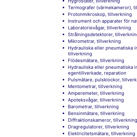
Hygrostater, tillverkning
Termografer (värmekameror), ti
Protonmikroskop, tillverkning
Instrument och apparater för na
Laboratorievågar, tillverkning
Strålningsdetektorer, tillverkni
Mikrometrar, tillverkning
Hydrauliska eller pneumatiska instrument och apparater för automatisk reglering,
tillverkning
Flödesmätare, tillverkning
Hydrauliska eller pneumatiska instrument och apparater för automatisk reglering,
egentillverkade, reparation
Pulsmätare, pulsklockor, tillver
Mentometrar, tillverkning
Amperemeter, tillverkning
Apoteksvågar, tillverkning
Barometrar, tillverkning
Bensinmätare, tillverkning
Diffraktionskameror, tillverknin
Dragregulatorer, tillverkning
Elektricitetsmätare, tillverkning