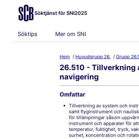
Söktjänst för SNI2025
Söktips
Mer om SNI
Hem
Huvudgrupp 26.
Grupp 26.
26.510 - Tillverkning
navigering
Omfattar
tillverkning av system och instrument för sökning, upptäckt, navigering, och styrning
samt flyginstrument och nautisk
för tillämpningar såsom uppvärm
instrument och apparater för att 
temperatur, fuktighet, tryck, vak
surhet, koncentration och rotat