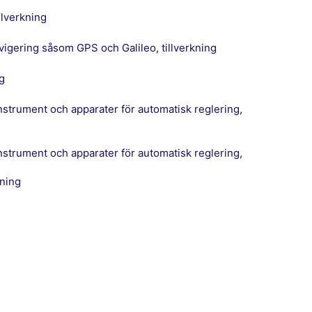
llverkning
vigering såsom GPS och Galileo, tillverkning
ng
kning
g