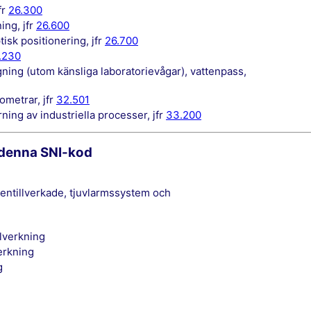
fr
26.300
ing, jfr
26.600
ptisk positionering, jfr
26.700
.230
ometrar, jfr
32.501
yrning av industriella processer, jfr
33.200
 denna SNI-kod
illverkning
verkning
g