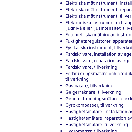
Elektriska mätinstrument, instal
Elektriska mätinstrument, repar
Elektriska mätinstrument, tillve
Elektroniska instrument och apparater för mätning och kontroll av värmemängd,
ljudnivå eller ljusintensitet, till
Fotometriska mätningar, instrume
Fuktighetsregulatorer, apparate
Fysikaliska instrument, tillverkn
Färdskrivare, installation av eg
Färdskrivare, reparation av ege
Färdskrivare, tillverkning
Förbrukningsmätare och produktionsmätare för gaser, vätskor eller elektricitet,
tillverkning
Gasmätare, tillverkning
Geigerräknare, tillverkning
Genomströmningsmätare, elektri
Gyrokompasser, tillverkning
Hastighetsmätare, installation 
Hastighetsmätare, reparation a
Hastighetsmätare, tillverkning
Hydrometrar, tillverkning