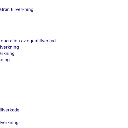
trar, tillverkning
reparation av egentillverkad
llverkning
verkning
rkning
illverkade
llverkning