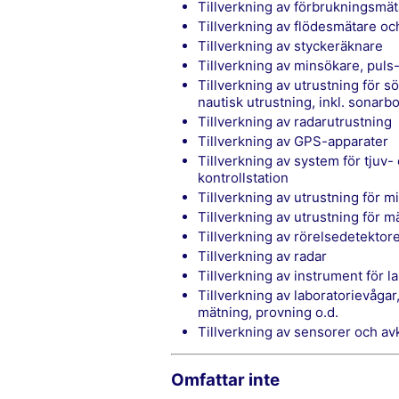
tillverkning av förbrukningsmäta
tillverkning av flödesmätare o
tillverkning av styckeräknare
tillverkning av minsökare, puls
tillverkning av utrustning för sökning, detektion, navigering samt flygutrustning och
nautisk utrustning, inkl. sonarbo
tillverkning av radarutrustning
tillverkning av GPS-apparater
tillverkning av system för tjuv- och brandlarm med vilka signaler sänds till en
kontrollstation
tillverkning av utrustning för 
tillverkning av utrustning för m
tillverkning av rörelsedetektor
tillverkning av radar
tillverkning av instrument för l
tillverkning av laboratorievågar, kuvöser och diverse laboratorieapparater för
mätning, provning o.d.
tillverkning av sensorer och a
Omfattar inte