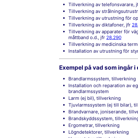
tillverkning av telefonsvarare, j
tillverkning av strålningsutrustn
tillverkning av utrustning för o
tillverkning av diktafoner, jfr
28
tillverkning av apparater för vägning (utom känsliga laboratorievågar), vattenpass,
måttband o.d., jfr
28.290
tillverkning av medicinska term
installation av utrustning för st
Exempel på vad som ingår i
Brandlarmssystem, tillverkning
Installation och reparation av egentillverkade, tjuvlarmssystem och
brandlarmssystem
Larm (ej bil), tillverkning
Tjuvlarmssystem (ej till bilar), t
Brandvarnare, joniserande, till
Brandskyddssystem, tillverknin
Ergometrar, tillverkning
Lögndetektorer, tillverkning