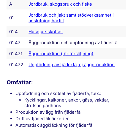
A
Jordbruk, skogsbruk och fiske
Jordbruk och jakt samt stödverksamhet i
01
anslutning härtill
01.4
Husdjursskötsel
01.47
Äggproduktion och uppfödning av fjäderfä
01.471
Äggproduktion (för försäljning)
01.472
Uppfödning av fjäderfä, ej äggproduktion
Omfattar:
uppfödning och skötsel av fjäderfä, t.ex.:
kycklingar, kalkoner, ankor, gäss, vaktlar,
strutsar, pärlhöns
produktion av ägg från fjäderfä
drift av fjäderfäkläckerier
automatisk äggkläckning för fjäderfä